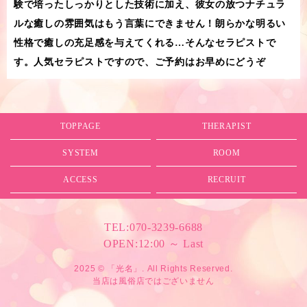
験で培ったしっかりとした技術に加え、彼女の放つナチュラ
ルな癒しの雰囲気はもう言葉にできません！朗らかな明るい
性格で癒しの充足感を与えてくれる…そんなセラピストで
す。人気セラピストですので、ご予約はお早めにどうぞ
TOPPAGE
THERAPIST
SYSTEM
ROOM
ACCESS
RECRUIT
TEL:
070-3239-6688
OPEN:
12:00 ～ Last
2025 © 「光名」. All Rights Reserved.
当店は風俗店ではございません